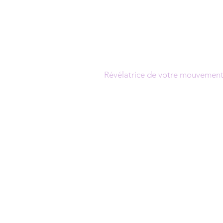
Julie Dondon
Kinésiologue certifiée
Brain Gym ® Touch For Health®,
Conseillère en Huiles Essentielles
Réflexes Archaïques RMTI®
Formatrice professionnelle
Révélatrice de votre mouvement 
HORAIRES
Lundi-Mardi-Jeudi-Vendredi : 9h00 - 2
Mercredi - Samedi : 10h00 - 18