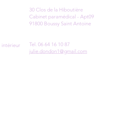
Cabinet
30 Clos de la Hiboutière
Cabinet paramédical - Apt09
91800 Boussy Saint Antoine
Prendre rendez-vous
Tel. 06 64 16 10 87
intérieur
julie.dondon1@gmail.com
0h00
h00
RDV en Ligne