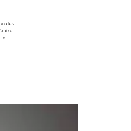
ion des
'auto-
l et