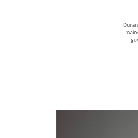
Durant
mains
gué