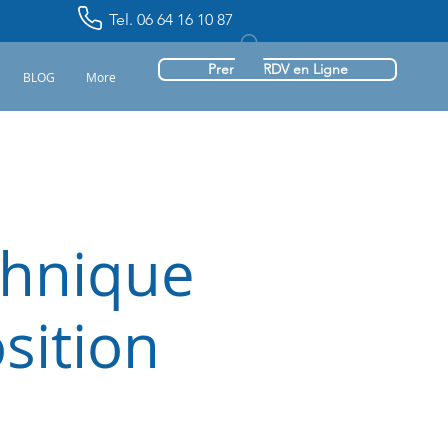
Tel. 06 64 16 10 87
Prendre RDV en Ligne
BLOG
More
chnique
sition