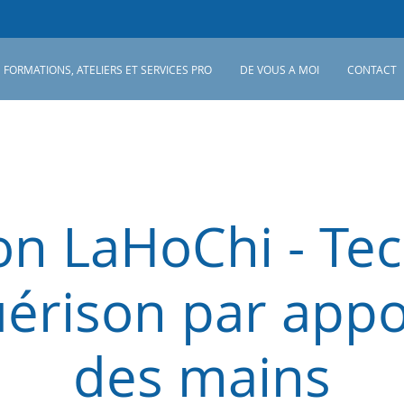
FORMATIONS, ATELIERS ET SERVICES PRO
DE VOUS A MOI
CONTACT
tion LaHoChi - Te
érison par appo
des mains