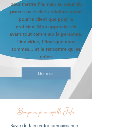
pour mettre l'humain au cœur du
processus et de la relation autant
pour le client que pour le
praticien. Mon approche est
avant tout centré sur la personne,
l'individue, l'âme que nous
sommes... et la rencontre qui se
créée
Lire plus
Bonjour, je m'appelle Julie
Ravie de faire votre connaissance !