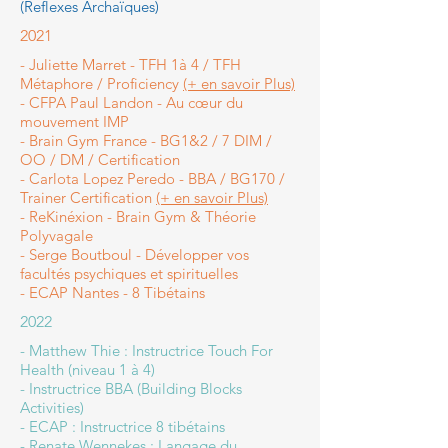
(Reflexes Archaïques)
2021
- Juliette Marret - TFH 1à 4 / TFH
Métaphore / Proficiency
(+ en savoir Plus)
- CFPA Paul Landon - Au cœur du
mouvement IMP
- Brain Gym France - BG1&2 / 7 DIM /
OO / DM / Certification
- Carlota Lopez Peredo - BBA / BG170 /
Trainer Certification
(+ en savoir Plus)
- ReKinéxion - Brain Gym & Théorie
Polyvagale
- Serge Boutboul - Développer vos
facultés psychiques et spirituelles
- ECAP Nantes - 8 Tibétains
2022
- Matthew Thie : Instructrice Touch For
Health (niveau 1 à 4)
- Instructrice BBA (Building Blocks
Activities)
- ECAP : Instructrice 8 tibétai
ns
- Renate Wennekes
: Langage du