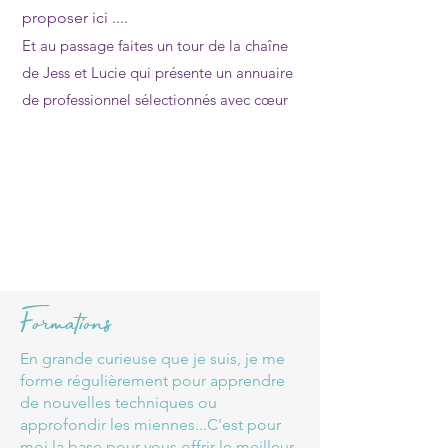
proposer ici ....
Et au passage faites un tour de la chaîne
de Jess et Lucie qui présente un annuaire
de professionnel sélectionnés avec cœur
Form
ations
En grande curieuse que je suis, je me
forme réguliè
rement pour apprendre
de nouvelles techniques ou
approfondir les miennes
...C'est pour
moi la base pour vo
us offrir le meilleur