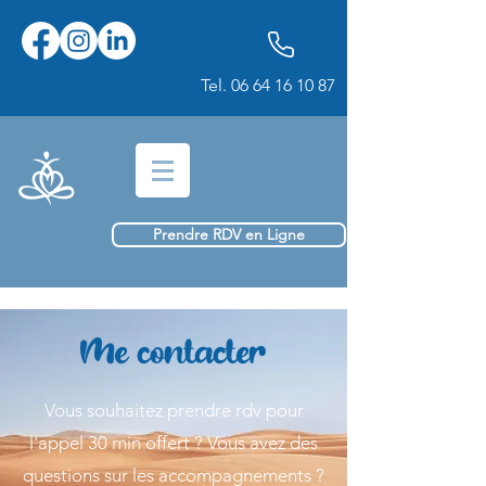
Tel.
06 64 16 10 87
Prendre RDV en Ligne
Me contacter
Vous souhaitez prendre rdv pour
l'appel 30 min offert ? Vous avez des
questions sur les accompagnements ?