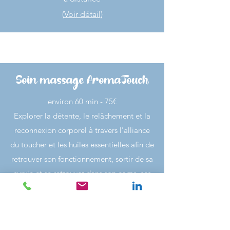
(
Voir détail
)
Soin massage AromaTouch
​​environ 60 min - 75€
Explorer la détente, le relâchement et la
reconnexion corporel à travers l'alliance
du toucher et les huiles essentielles afin de
retrouver son fonctionnement, sortir de sa
survie et se retrouver dans son corps, ses
émotions et son mental
(Voir Détail)