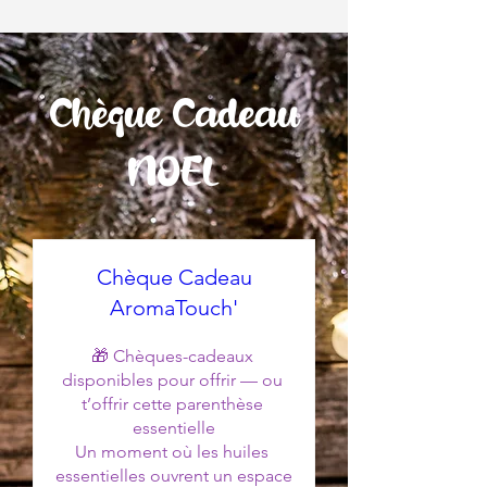
Chèque Cadeau
NOEL
Chèque Cadeau
AromaTouch'
🎁 Chèques-cadeaux 
disponibles pour offrir — ou 
t’offrir cette parenthèse 
essentielle

Un moment où les huiles 
essentielles ouvrent un espace 