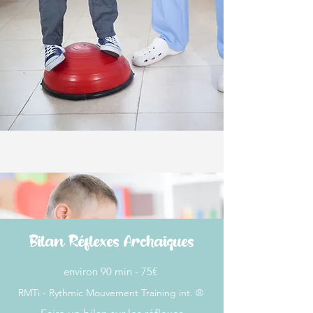
Bilan Réflexes Archaïques
​​environ 90 min - 75€ ​
RMTi - Rythmic Mouvement Training int. ​​
®