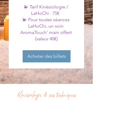
💫 Tarif Kinésiologie / 
LaHoChi : 75€  

💫 Pour toutes séances 
LaHoChi, un soin 
AromaTouch' main offert 
(valeur 40€)
Acheter des billets
Kinésiologie & ses techniques