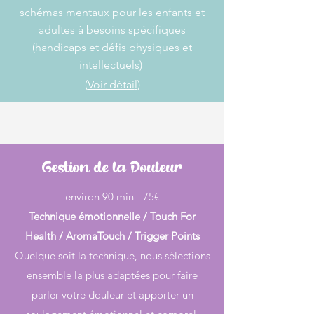
schémas mentaux pour les enfants et
adultes à besoins spécifiques
(handicaps
et défis
physiques et
intellectuels)
(
Voir détai
l
)
Gestion de la Douleur
​​environ 90 min - 75€
Technique
émotionnelle / Touch For
Health / AromaTouch / Trigger Points
Quelque soit la technique, nous sélections
ensemble la plus adaptées pour faire
parler votre douleur et apporter un