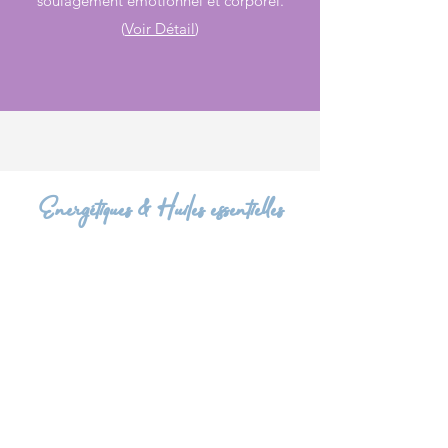
soulagement émotionnel et corporel.
(
Voir Détail
)
Energétiques & Huiles essentielles