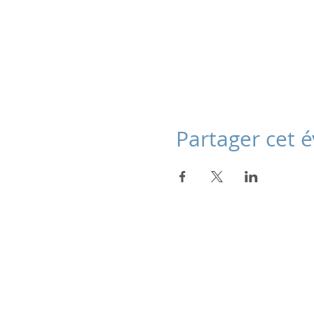
Partager cet
Julie Dondon
Kinésiologue certifiée
Brain Gym ® Touch For Health®,
Conseillère en Huiles Essentielles
Réflexes Archaïques RMTI®