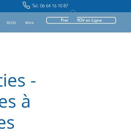
Tel. 06 64 16 10 87
Prendre RDV en Ligne
BLOG
More
ies -
es à
es