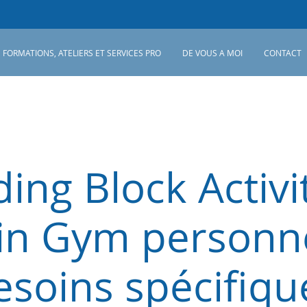
FORMATIONS, ATELIERS ET SERVICES PRO
DE VOUS A MOI
CONTACT
ding Block Activit
in Gym personn
esoins spécifiqu