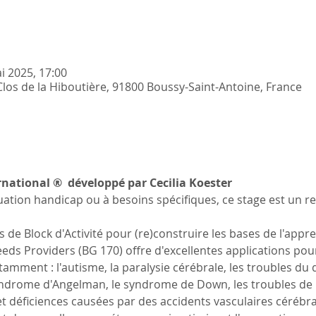
i 2025, 17:00
Clos de la Hiboutière, 91800 Boussy-Saint-Antoine, France
national ®  développé par Cecilia Koester
ation handicap ou à besoins spécifiques, ce stage est un re
e Block d'Activité pour (re)construire les bases de l'appre
ds Providers (BG 170) offre d'excellentes applications pour
mment : l'autisme, la paralysie cérébrale, les troubles du dé
syndrome d'Angelman, le syndrome de Down, les troubles de l
 et déficiences causées par des accidents vasculaires cérébr