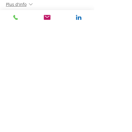
Plus d'info
Prix
0,00 €
Partager cet événement
HORAIRES
Lundi-Mardi-Jeudi-Vendredi : 9h00 - 20h00
Mercredi - Samedi : 10h00 - 18h00
N° SIRET
841 839 939 00011
RDV en Ligne
Julie Dondon
Kinésiologue certifiée
Brain Gym ® Touch For Health®,