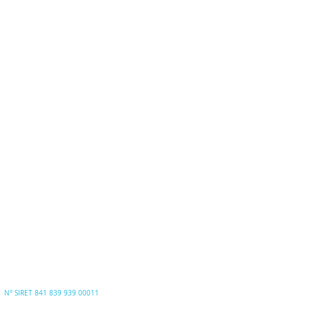
SEANCES INDIVIDUELLES
FORMATIONS, ATELIERS ET SERVICES PRO
DE VOUS A MOI
CONTACT
BLOG
Réservation en ligne
N° SIRET 841 839 939 00011