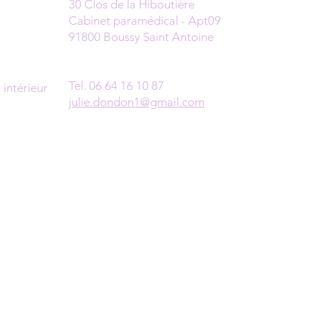
30 Clos de la Hiboutière
Cabinet paramédical - Apt09
91800 Boussy Saint Antoine
Prendre rendez-vous
Tel. 06 64 16 10 87
intérieur
julie.dondon1@gmail.com
0h00
h00
RDV en Ligne
© 2023 par Sérénivie.
Crédit photo
. Créé avec
Wix.com