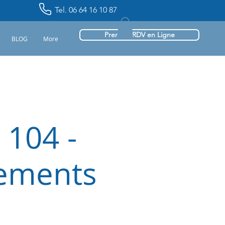
Tel. 06 64 16 10 87
Prendre RDV en Ligne
BLOG
More
 104 -
vements