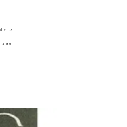
atique
ucation