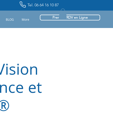
Tel. 06 64 16 10 87
Prendre RDV en Ligne
BLOG
More
Vision
nce et
 ®