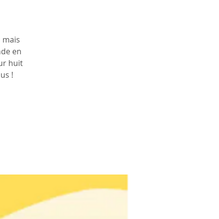
, mais
nde en
ur huit
us !