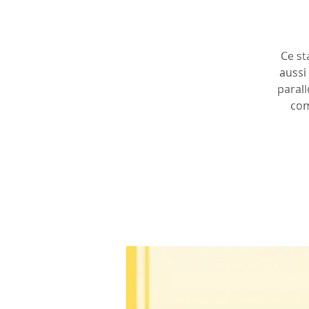
Ce st
aussi
parall
com