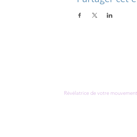
Julie Dondon
Kinésiologue certifiée
Brain Gym ® Touch For Health®,
Conseillère en Huiles Essentielles
Réflexes Archaïques RMTI®
Formatrice professionnelle
Révélatrice de votre mouvement 