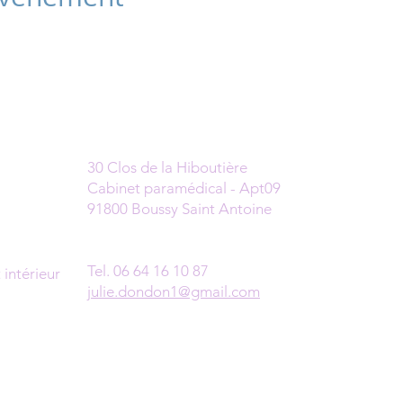
Cabinet
30 Clos de la Hiboutière
Cabinet paramédical - Apt09
91800 Boussy Saint Antoine
Prendre rendez-vous
Tel. 06 64 16 10 87
intérieur
julie.dondon1@gmail.com