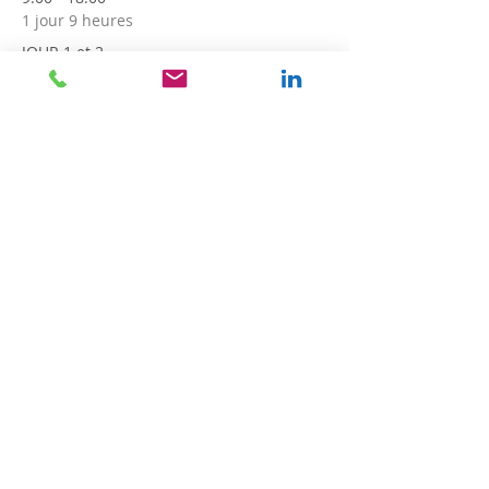
1 jour 9 heures
JOUR 1 et 2
Tout voir
Partager cet événement
HORAIRES
Lundi-Mardi-Jeudi-Vendredi : 9h00 - 20h00
Mercredi - Samedi : 10h00 - 18h00
N° SIRET
841 839 939 00011
RDV en Ligne
Julie Dondon
Kinésiologue certifiée