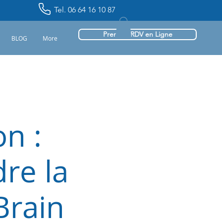
Tel. 06 64 16 10 87
Prendre RDV en Ligne
BLOG
More
on :
re la
Brain