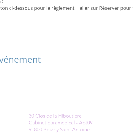
n
 : 
uton ci-dessous pour le règlement + aller sur Réserver pour
 événement
Cabinet
30 Clos de la Hiboutière
Cabinet paramédical - Apt09
91800 Boussy Saint Antoine