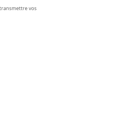
 transmettre vos 
ACCUEIL
SEANCES INDIVIDUELLES
FORMATIONS, ATELIERS ET SERVICES PRO