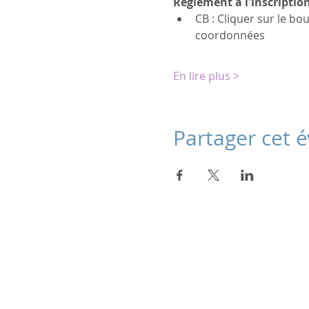
Règlement à l'inscriptio
CB : Cliquer sur le bo
coordonnées
En lire plus >
Partager cet
Julie Dondon
Kinésiologue certifiée
Brain Gym ® Touch For Health®,
Conseillère en Huiles Essentielles