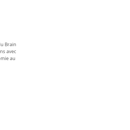
du Brain
ons avec
omie au