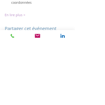
coordonnées
En lire plus >
Partager cet événement
HORAIRES
Lundi-Mardi-Jeudi-Vendredi : 9h00 - 20h00
Mercredi - Samedi : 10h00 - 18h00
N° SIRET
841 839 939 00011
RDV en Ligne
Julie Dondon
Kinésiologue certifiée
Brain Gym ® Touch For Health®,
Conseillère en Huiles Essentielles
Réflexes Archaïques RMTI®
Formatrice professionnelle