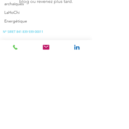
blog ou revenez plus tard.
archaïques
LaHoChi
HORAIRES
Energétique
Lundi-Mardi-Jeudi-Vendredi : 9h00 - 20h00
Mercredi - Samedi : 10h00 - 18h00
N° SIRET
841 839 939 00011
RDV en Ligne
Julie Dondon
Kinésiologue certifiée
Brain Gym ® Touch For Health®,
Conseillère en Huiles Essentielles
Réflexes Archaïques RMTI®
Formatrice professionnelle
Révélatrice de votre mouvement intérieur
Cabinet
30 Clos de la Hiboutière
Cabinet paramédical - Apt09
91800 Boussy Saint Antoine